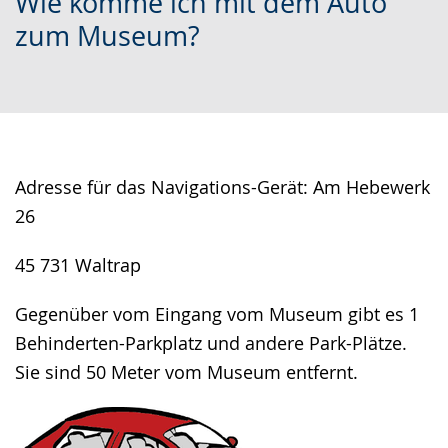
Wie komme ich mit dem Auto
to
audio
video
zum Museum?
simple
support.
will
language.
open
up
presenting
the
text
Adresse für das Navigations-Gerät: Am Hebewerk
in
26
sign
45 731 Waltrap
language.
Gegenüber vom Eingang vom Museum gibt es 1
Behinderten-Parkplatz und andere Park-Plätze.
Sie sind 50 Meter vom Museum entfernt.