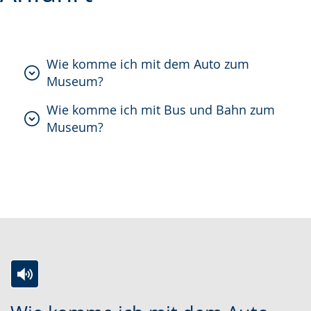
simple
support.
will
language.
open
up
Wie komme ich mit dem Auto zum
presenting
Museum?
the
Wie komme ich mit Bus und Bahn zum
text
Museum?
in
sign
language.
Switch
Activate
A