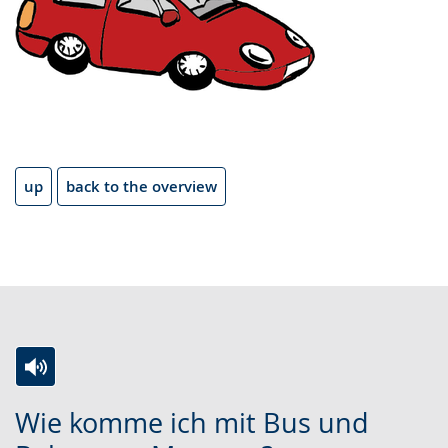
up
back to the overview
Switch
Activate
A
Wie komme ich mit Bus und
to
audio
video