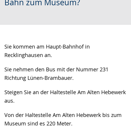
Bahn zum Museum?
simple
support.
will
language.
open
up
presenting
the
text
Sie kommen am Haupt-Bahnhof in
in
Recklinghausen an.
sign
Sie nehmen den Bus mit der Nummer 231
language.
Richtung Lünen-Brambauer.
Steigen Sie an der Haltestelle Am Alten Hebewerk
aus.
Von der Haltestelle Am Alten Hebewerk bis zum
Museum sind es 220 Meter.