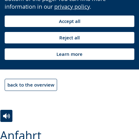
information in our
privacy policy
.
Accept all
Reject all
Learn more
back to the overview
Switch
Activate
A
Anfahrt
to
audio
video