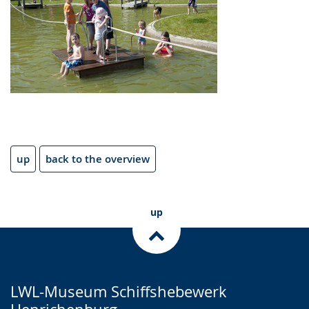
up
back to the overview
up
LWL-Museum Schiffshebewerk