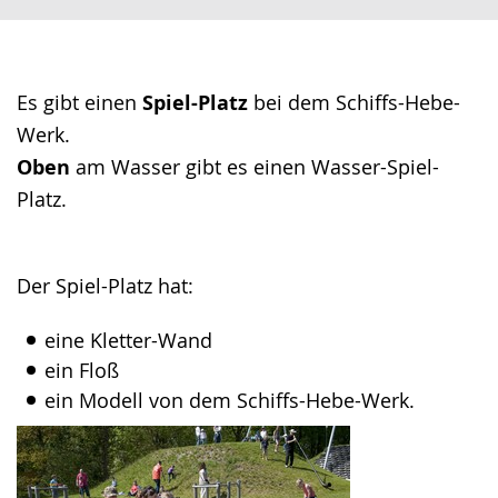
language.
open
up
presenting
the
Es gibt einen
Spiel-Platz
bei dem
Schiffs-Hebe-
text
Werk.
in
Oben
am Wasser gibt es einen Wasser-Spiel-
sign
Platz.
language.
Der Spiel-Platz hat:
eine Kletter-Wand
ein Floß
ein Modell von dem
Schiffs-Hebe-Werk.