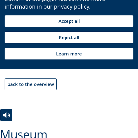
information in our
privacy policy
.
Accept all
Reject all
Learn more
back to the overview
Switch
Activate
A
Museum
to
audio
video