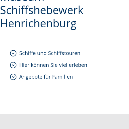
simple
support.
will
Schiffshebewerk
language.
open
Henrichenburg
up
presenting
the
text
Schiffe und Schiffstouren
in
sign
Hier können Sie viel erleben
language.
Angebote für Familien