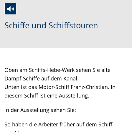
Switch
Activate
A
Schiffe und Schiffstouren
to
audio
video
simple
support.
will
language.
open
up
presenting
the
Oben am Schiffs-Hebe-Werk sehen Sie alte
text
Dampf-Schiffe auf dem Kanal.
in
Unten ist das Motor-Schiff Franz-Christian. ln
sign
diesem Schiff ist eine Ausstellung.
language.
ln der Ausstellung sehen Sie:
So haben die Arbeiter früher auf dem Schiff