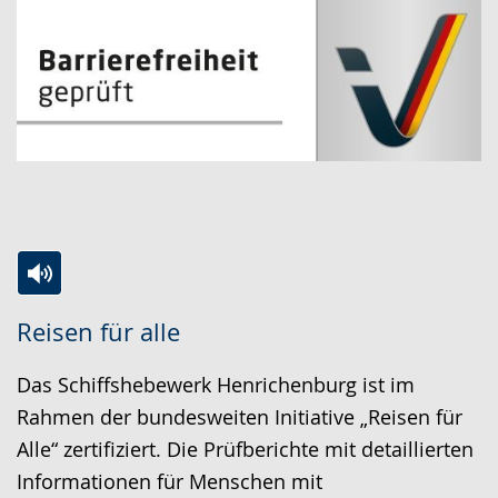
Zur
Aktiviere
Ein
Reisen für alle
Leichten
Audio-
Video
Sprache
Unterstützung.
in
Das Schiffshebewerk Henrichenburg ist im
wechseln.
Deutscher
Rahmen der bundesweiten Initiative „Reisen für
Gebärdensprache
Alle“ zertifiziert. Die Prüfberichte mit detaillierten
wird
Informationen für Menschen mit