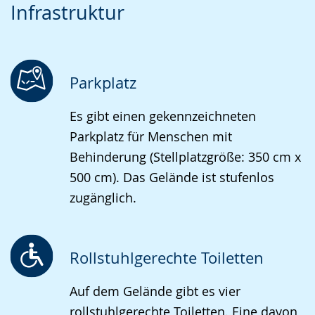
Infrastruktur
Leichten
Audio-
Video
Sprache
Unterstützung.
in
wechseln.
Deutscher
Gebärdensprache
Parkplatz
wird
Es gibt einen gekennzeichneten
angezeigt.
Parkplatz für Menschen mit
Behinderung (Stellplatzgröße: 350 cm x
500 cm). Das Gelände ist stufenlos
zugänglich.
Rollstuhlgerechte Toiletten
Auf dem Gelände gibt es vier
rollstuhlgerechte Toiletten. Eine davon