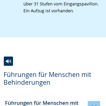
über 31 Stufen vom Eingangspavillon.
Ein Aufzug ist vorhanden.
Zur
Aktiviere
Ein
Führungen für Menschen mit
Leichten
Audio-
Video
Behinderungen
Sprache
Unterstützung.
in
wechseln.
Deutscher
Gebärdensprache
Führungen für Menschen mit
wird