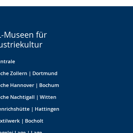
-Museen für
ustriekultur
ntrale
che Zollern | Dortmund
eche Hannover | Bochum
che Nachtigall | Witten
nrichshütte | Hattingen
xtilwerk | Bocholt
egelei Lage | Lage