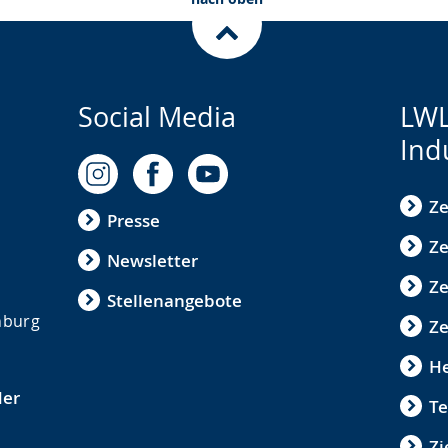
Social Media
LWL
Ind
Ze
Presse
Ze
Newsletter
Z
Stellenangebote
nburg
Ze
He
der
Te
Zi