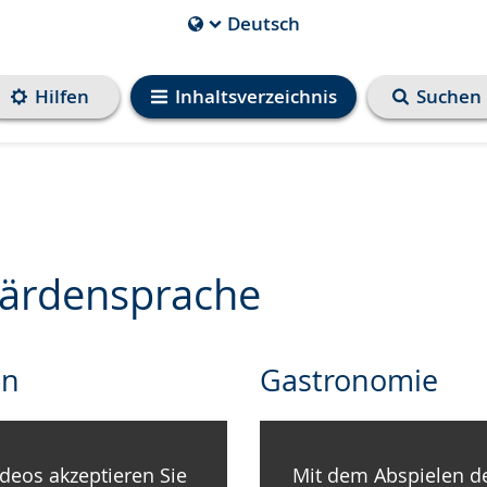
Deutsch
Die
aktuelle
Sprache
Hilfen
Inhaltsverzeichnis
Suchen
ist
bärdensprache
en
Gastronomie
deos akzeptieren Sie
Mit dem Abspielen de