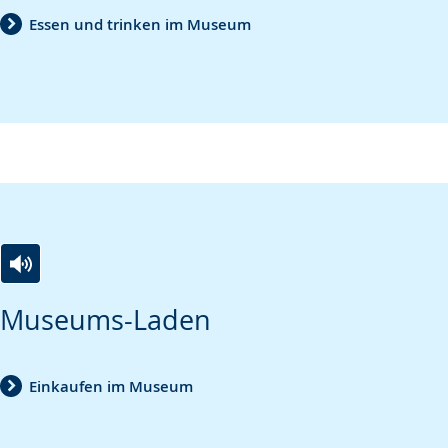
wechseln.
Deutscher
Essen und trinken im Museum
Gebärdensprache
wird
angezeigt.
Zur
Aktiviere
Ein
Museums-Laden
Leichten
Audio-
Video
Sprache
Unterstützung.
in
wechseln.
Deutscher
Einkaufen im Museum
Gebärdensprache
wird