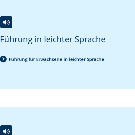
Zur
Aktiviere
Ein
Führung in leichter Sprache
Leichten
Audio-
Video
Sprache
Unterstützung.
in
wechseln.
Deutscher
Führung für Erwachsene in leichter Sprache
Gebärdensprache
wird
angezeigt.