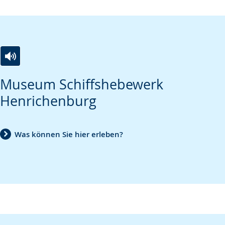
Zur
Aktiviere
Ein
Museum Schiffshebewerk
Leichten
Audio-
Video
Henrichenburg
Sprache
Unterstützung.
in
wechseln.
Deutscher
Gebärdensprache
Was können Sie hier erleben?
wird
angezeigt.