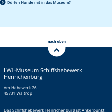
wechseln.
Deutscher
Dürfen Hunde mit in das Museum?
Gebärdensprache
wird
angezeigt.
nach oben
LWL-Museum Schiffshebewerk
Henrichenburg
Am Hebewerk 26
45731 Waltrop
Das Schiffshebewerk Henrichenburg ist Ankerpunkt: