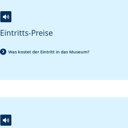
Zur
Aktiviere
Ein
Eintritts-Preise
Leichten
Audio-
Video
Sprache
Unterstützung.
in
wechseln.
Deutscher
Was kostet der Eintritt in das Museum?
Gebärdensprache
wird
angezeigt.