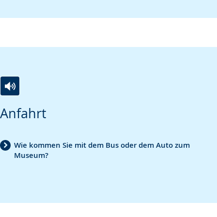
angezeigt.
Zur
Aktiviere
Ein
Anfahrt
Leichten
Audio-
Video
Sprache
Unterstützung.
in
wechseln.
Deutscher
Wie kommen Sie mit dem Bus oder dem Auto zum
Museum?
Gebärdensprache
wird
angezeigt.