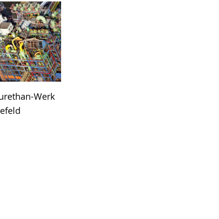
urethan-Werk
refeld