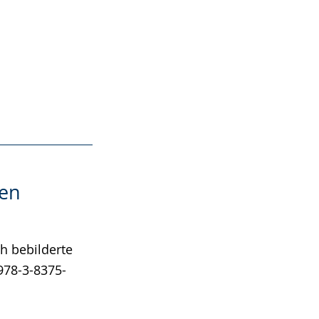
ten
h bebilderte
 978-3-8375-