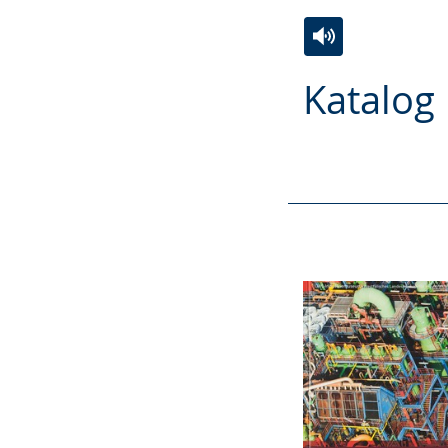
Zur
Aktiviere
Ein
Katalog
Leichten
Audio-
Video
Sprache
Unterstützung.
in
wechseln.
Deutscher
Gebärdensprach
wird
angezeigt.