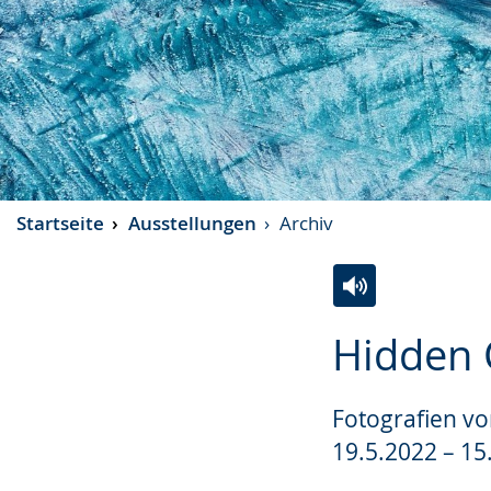
Startseite
Ausstellungen
Archiv
Zur
Aktiviere
Ein
Hidden C
Leichten
Audio-
Video
Sprache
Unterstützung.
in
Fotografien vo
wechseln.
Deutscher
Gebärdensprach
19.5.2022 – 15
wird