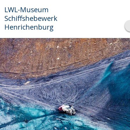
LWL-Museum
Schiffshebewerk
Henrichenburg
Transkript anzeigen
Abspielen
Pausieren