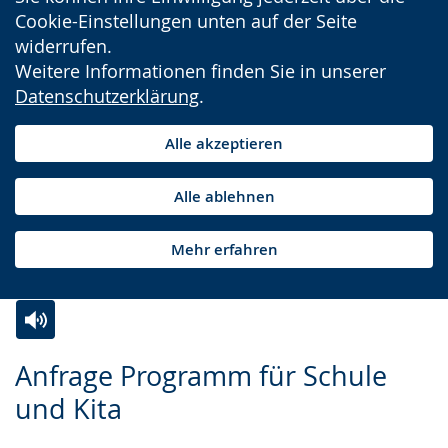
Cookie-Einstellungen unten auf der Seite
widerrufen.
Weitere Informationen finden Sie in unserer
Datenschutzerklärung
.
Alle akzeptieren
Alle ablehnen
Mehr erfahren
Zur
Aktiviere
Ein
Anfrage Programm für Schule
Leichten
Audio-
Video
und Kita
Sprache
Unterstützung.
in
wechseln.
Deutscher