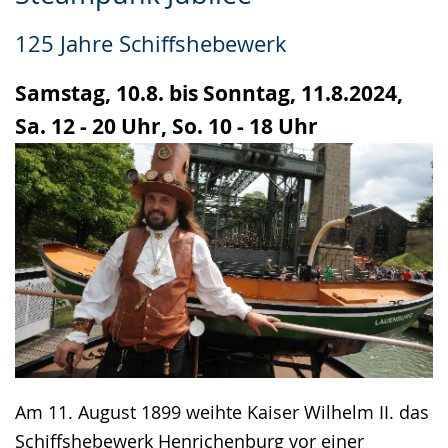
Leichten
Audio-
Video
Sprache
Unterstützung.
in
125 Jahre Schiffshebewerk
wechseln.
Deutscher
Gebärdensprache
Samstag, 10.8. bis Sonntag, 11.8.2024,
wird
Sa. 12 - 20 Uhr, So. 10 - 18 Uhr
angezeigt.
Am 11. August 1899 weihte Kaiser Wilhelm II. das
Schiffshebewerk Henrichenburg vor einer