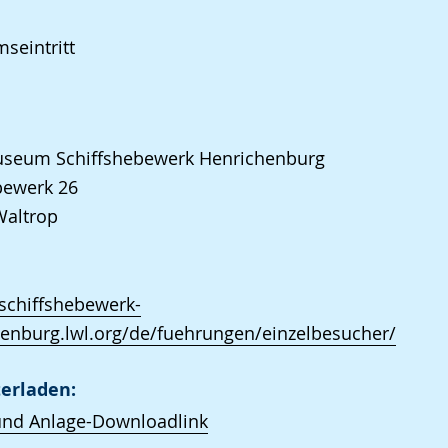
seintritt
seum Schiffshebewerk Henrichenburg
ewerk 26
Waltrop
/schiffshebewerk-
enburg.lwl.org/de/fuehrungen/einzelbesucher/
erladen:
und Anlage-Downloadlink