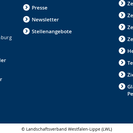
Ze
Presse
Ze
Newsletter
Z
Stellenangebote
nburg
Ze
He
der
Te
Zi
r
Gl
P
© Landschaftsverband Westfalen-Lippe (LWL)