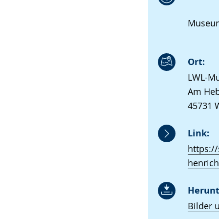
Museum
Ort:
LWL-Mu
Am Heb
45731 
Link:
https:/
henrich
Herunt
Bilder 