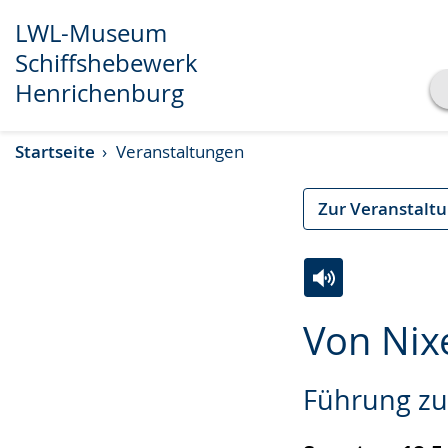
LWL-Museum
Schiffshebewerk
Henrichenburg
Transkript anzeigen
Startseite
Veranstaltungen
Abspielen
Pausieren
Zur Veranstalt
Zur
Aktiviere
Ein
Von Nix
Leichten
Audio-
Video
Sprache
Unterstützung.
in
Führung zu 
wechseln.
Deutscher
Gebärdensprach