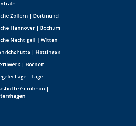
ntrale
che Zollern | Dortmund
eche Hannover | Bochum
che Nachtigall | Witten
nrichshütte | Hattingen
xtilwerk | Bocholt
egelei Lage | Lage
ashütte Gernheim |
etershagen