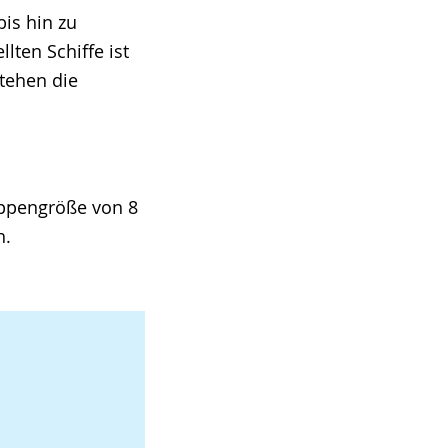
is hin zu
lten Schiffe ist
tehen die
uppengröße von 8
h.