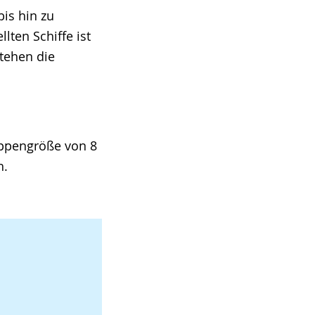
is hin zu
lten Schiffe ist
tehen die
uppengröße von 8
h.