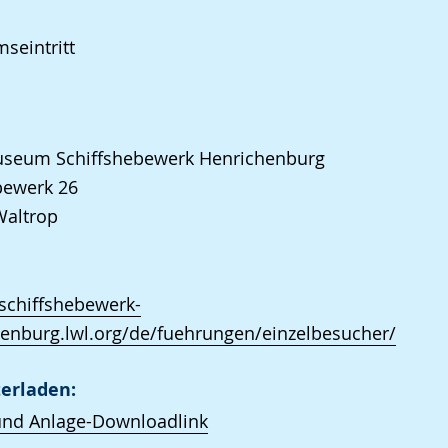
seintritt
seum Schiffshebewerk Henrichenburg
ewerk 26
Waltrop
/schiffshebewerk-
enburg.lwl.org/de/fuehrungen/einzelbesucher/
erladen:
und Anlage-Downloadlink