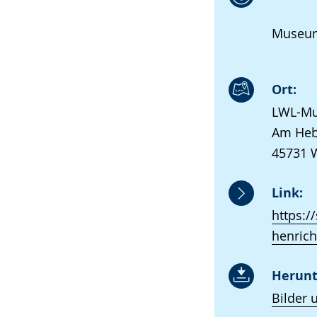
Museum
Ort:
LWL-Mu
Am Heb
45731 
Link:
https:/
henrich
Herunt
Bilder 