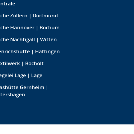
ntrale
che Zollern | Dortmund
eche Hannover | Bochum
che Nachtigall | Witten
nrichshütte | Hattingen
xtilwerk | Bocholt
egelei Lage | Lage
ashütte Gernheim |
etershagen