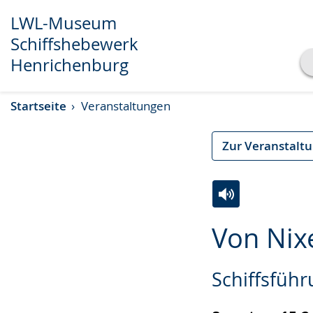
LWL-Museum
Schiffshebewerk
Henrichenburg
Transkript anzeigen
Startseite
Veranstaltungen
Abspielen
Pausieren
Zur Veranstalt
Zur
Aktiviere
Ein
Von Nix
Leichten
Audio-
Video
Sprache
Unterstützung.
in
Schiffsfüh
wechseln.
Deutscher
Gebärdensprach