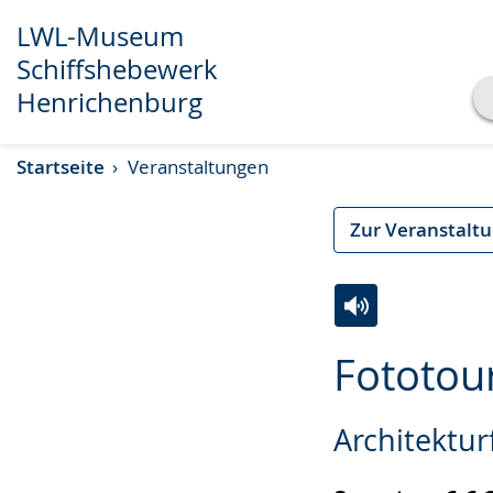
LWL-Museum
Schiffshebewerk
Henrichenburg
Transkript anzeigen
Startseite
Veranstaltungen
Abspielen
Pausieren
Zur Veranstalt
Zur
Aktiviere
Ein
Fototou
Leichten
Audio-
Video
Sprache
Unterstützung.
in
Architektur
wechseln.
Deutscher
Gebärdensprach