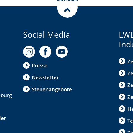
Social Media
LWL
Ind
Ze
Presse
Ze
Newsletter
Z
Stellenangebote
nburg
Ze
He
der
Te
Zi