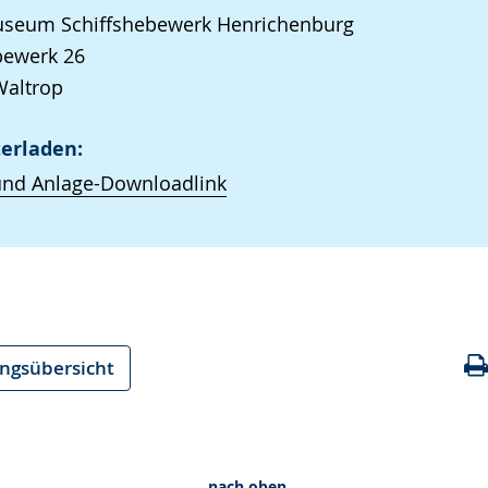
seum Schiffshebewerk Henrichenburg
ewerk 26
Waltrop
erladen:
und Anlage-Downloadlink
ungsübersicht
nach oben