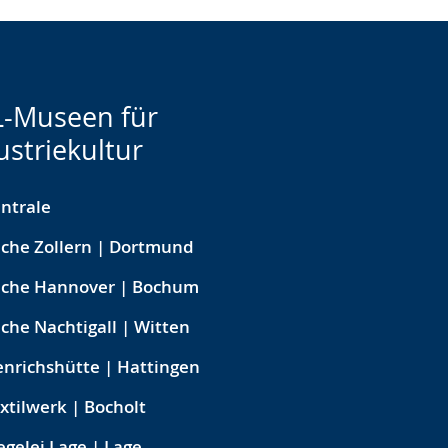
-Museen für
ustriekultur
ntrale
che Zollern | Dortmund
eche Hannover | Bochum
che Nachtigall | Witten
nrichshütte | Hattingen
xtilwerk | Bocholt
egelei Lage | Lage