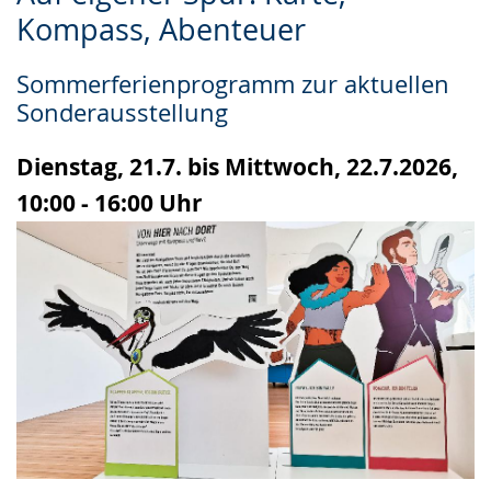
Leichten
Audio-
Video
Kompass, Abenteuer
Sprache
Unterstützung.
in
wechseln.
Deutscher
Sommerferienprogramm zur aktuellen
Gebärdensprache
Sonderausstellung
wird
angezeigt.
Dienstag, 21.7. bis Mittwoch, 22.7.2026,
10:00 - 16:00 Uhr