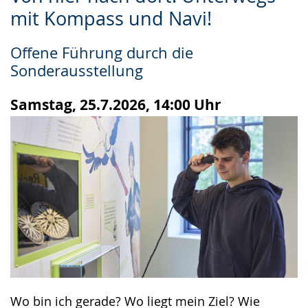
Leichten
Audio-
Video
mit Kompass und Navi!
Sprache
Unterstützung.
in
wechseln.
Deutscher
Offene Führung durch die
Gebärdensprache
Sonderausstellung
wird
angezeigt.
Samstag, 25.7.2026, 14:00 Uhr
Wo bin ich gerade? Wo liegt mein Ziel? Wie