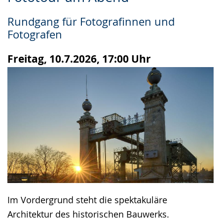
Leichten
Audio-
Video
Sprache
Unterstützung.
in
Rundgang für Fotografinnen und
wechseln.
Deutscher
Fotografen
Gebärdensprache
wird
Freitag, 10.7.2026, 17:00 Uhr
angezeigt.
Im Vordergrund steht die spektakuläre
Architektur des historischen Bauwerks.