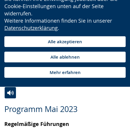
Cookie-Einstellungen unten auf der Seite
widerrufen.
Weitere Informationen finden Sie in unserer
Datenschutzerklärung
.
Alle akzeptieren
Alle ablehnen
Mehr erfahren
Zur
Aktiviere
Ein
Programm Mai 2023
Leichten
Audio-
Video
Sprache
Unterstützung.
in
Regelmäßige Führungen
wechseln.
Deutscher