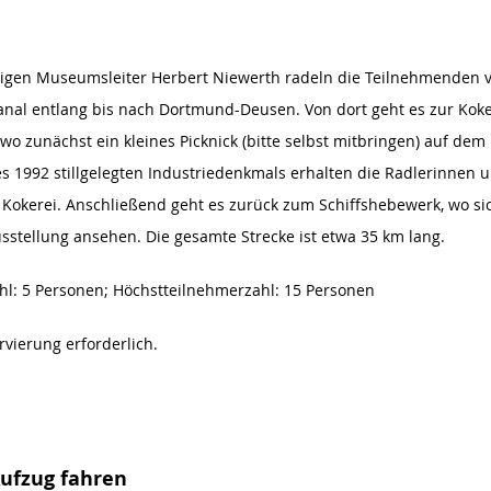
ligen Museumsleiter Herbert Niewerth radeln die Teilnehmenden 
al entlang bis nach Dortmund-Deusen. Von dort geht es zur Koke
o zunächst ein kleines Picknick (bitte selbst mitbringen) auf dem
s 1992 stillgelegten Industriedenkmals erhalten die Radlerinnen u
r Kokerei. Anschließend geht es zurück zum Schiffshebewerk, wo s
sstellung ansehen. Die gesamte Strecke ist etwa 35 km lang.
l: 5 Personen; Höchstteilnehmerzahl: 15 Personen
rvierung erforderlich.
Aufzug fahren