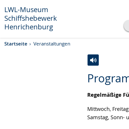
LWL-Museum
Schiffshebewerk
Henrichenburg
Transkript anzeigen
Startseite
Veranstaltungen
Abspielen
Pausieren
Zur
Aktiviere
Ein
Progra
Leichten
Audio-
Video
Sprache
Unterstützung.
in
wechseln.
Deutscher
Regelmäßige F
Gebärdensprach
Mittwoch, Freita
wird
Samstag, Sonn- u
angezeigt.