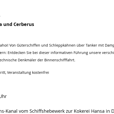
r
a und Cerberus
f ahoi! Von Güterschiffen und Schleppkähnen über Tanker mit Damp
n: Entdecken Sie bei dieser informativen Führung unsere versc
echnische Denkmäler der Binnenschifffahrt.
tt, Veranstaltung kostenfrei
 Uhr
-Kanal vom Schiffshebewerk zur Kokerei Hansa in 