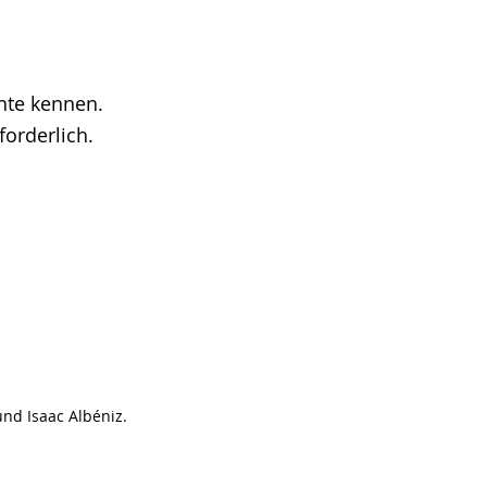
hte kennen.
forderlich.
nd Isaac Albéniz.