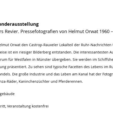
onderausstellung
ürs Revier. Pressefotografien von Helmut Orwat 1960 
elmut Orwat den Castrop-Rauxeler Lokalteil der Ruhr-Nachrichten t
Weise ist ein riesiger Bilderberg entstanden. Die interessantesten
um für Westfalen in Münster übergeben. Sie werden im Schiffshe
lung präsentiert. Zu sehen sind typische Facetten des Lebens im R
andels. Die große Industrie und das Leben am Kanal hat der Fotogr
anza-Räder, Kaninchenzüchter und Pferderennen.
ngebäude
tt, Veranstaltung kostenfrei