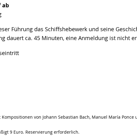
f ab
g
ieser Führung das Schiffshebewerk und seine Geschic
g dauert ca. 45 Minuten, eine Anmeldung ist nicht er
intritt
Uhr
it Kompositionen von Johann Sebastian Bach, Manuel María Ponce u
ßigt 9 Euro. Reservierung erforderlich.