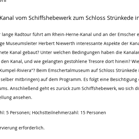
Kanal vom Schiffshebewerk zum Schloss Strünkede i
r lange Radtour führt am Rhein-Herne-Kanal und an der Emscher 
ige Museumsleiter Herbert Niewerth interessante Aspekte der Ka
nete Kanal gebaut? Unter welchen Bedingungen haben die Kanalar
den Kanal, und wie gelangten gestohlene Tresore dort hinein? Wi
Kumpel-Riviera"? Beim Emschertalmuseum auf Schloss Strünkede i
te selber mitbringen) auf dem Programm. Es folgt eine Besichtigung
ms. Anschließend geht es zurück zum Schiffshebewerk, wo sich d
ellung ansehen.
l: 5 Personen; Höchstteilnehmerzahl: 15 Personen
rvierung erforderlich.